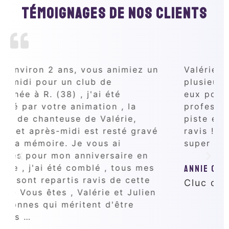
Témoignages de nos clients
n
Valérie et Julien sont venus animer
plusieurs manifestations ici. Merci à
eux pour leur gentillesse et leur
professionnalisme. Grâce à eux la
piste est remplie et les gens sont
ravis ! continuez comme ça c est
super
Annie C.
Cluc de C. (63)